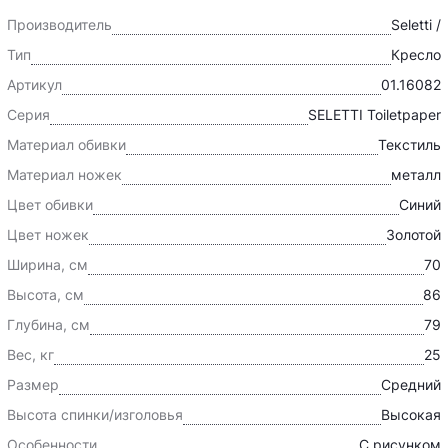
Производитель
Seletti /
Тип
Кресло
Артикул
01.16082
Серия
SELETTI Toiletpaper
Материал обивки
Текстиль
Материал ножек
металл
Цвет обивки
Синий
Цвет ножек
Золотой
Ширина, см
70
Высота, см
86
Глубина, см
79
Вес, кг
25
Размер
Средний
Высота спинки/изголовья
Высокая
Особенности
С рисунком