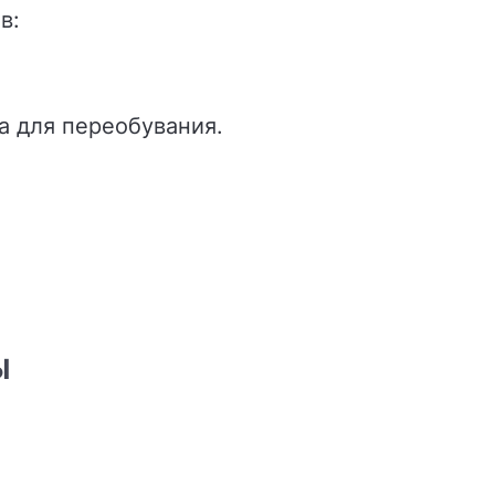
в:
а для переобувания.
Ы