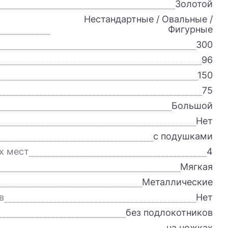
Золотой
Нестандартные / Овальные /
Фигурные
300
96
150
75
Большой
Нет
с подушками
х мест
4
Мягкая
Металлические
в
Нет
без подлокотников
на ножках