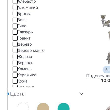
Алебастр
Алюминий
Бронза
Воск
Гипс
Глазурь
Гранит
Дерево
Дерево манго
Железо
Зеркало
Камень
В 
Керамика
10 
Кожа
Креноид
Цвета
Латунь
Магнезия
Металл