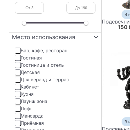
В 
150 
Место использования
бар, кафе, ресторан
гостиная
гостиница и отель
детская
Для веранд и террас
кабинет
кухня
лаунж зона
лофт
мансарда
В 
приёмная