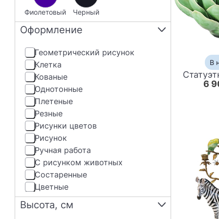
фиолетовый
черный
Оформление
геометрический рисунок
В 
клетка
Статуэт
кованые
6 9
однотонные
плетеные
резные
рисунки цветов
рисунок
ручная работа
с рисунком животных
состаренные
цветные
Высота, см