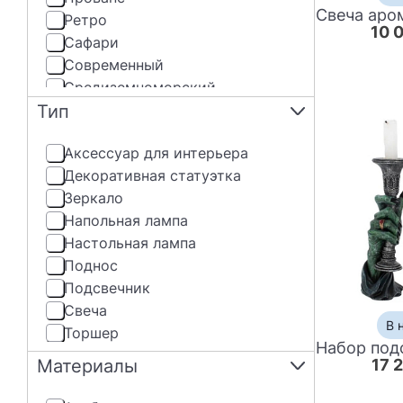
Ретро
10 
Сафари
Современный
Средиземноморский
Тип
Шинуазри
Этнический
Аксессуар для интерьера
Декоративная статуэтка
Зеркало
Напольная лампа
Настольная лампа
Поднос
Подсвечник
Свеча
В 
Торшер
Материалы
17 