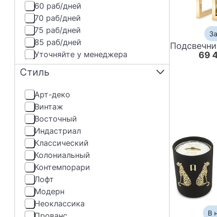
60 раб/дней
70 раб/дней
75 раб/дней
За
85 раб/дней
Уточняйте у менеджера
69 
Стиль
Арт-деко
Винтаж
Восточный
Индастриал
Классический
Колониальный
Контемпорари
Лофт
Модерн
Неоклассика
В 
Прованс