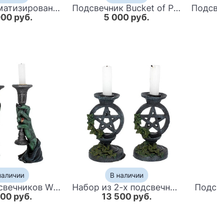
Свеча ароматизированная в стакане CANDLE ABHIKA DOUBLE LEO
Подсвечник Bucket of Provence III
000 руб.
5 000 руб.
наличии
В наличии
Набор подсвечников Witch Hands
Набор из 2-х подсвечников Pentagram Candlestick
Подс
200 руб.
13 500 руб.